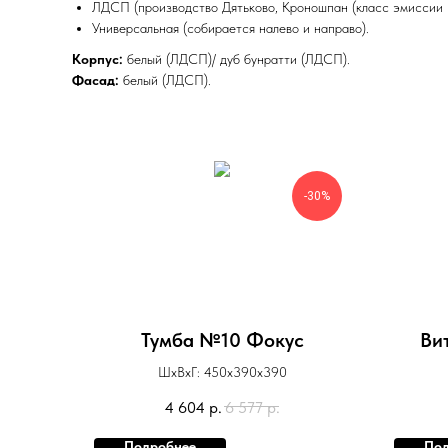
ЛДСП (производство Дятьково, Кроношпан (класс эмиссии Е
Универсальная (собирается налево и направо).
Корпус:
белый (ЛДСП)/ дуб бунратти (ЛДСП).
Фасад:
белый (ЛДСП).
-30%
Тумба №10 Фокус
Ви
ШхВхГ: 450х390х390
4 604
р.
6 577
р.
Подробнее
Под