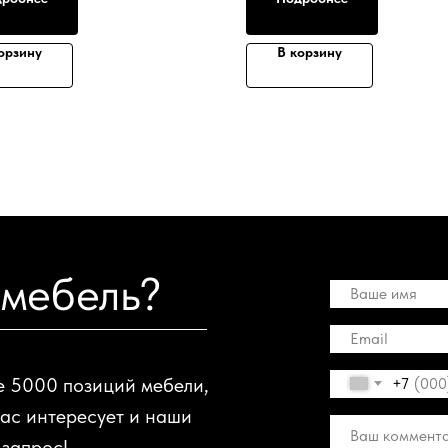
орзину
В корзину
 мебель?
е 5000 позиций мебели,
+7
вас интересует и наши
 запрос!