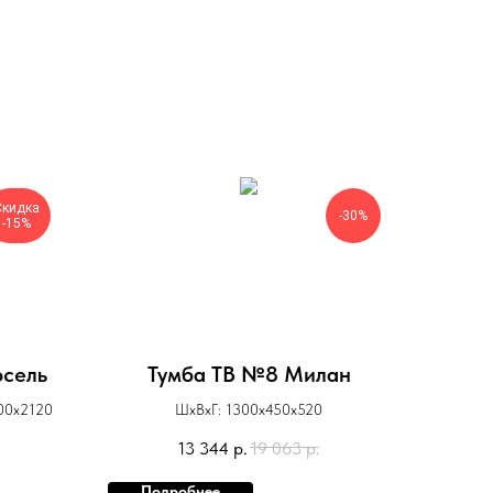
Скидка
-30%
-15%
рсель
Тумба ТВ №8 Милан
000х2120
ШхВхГ: 1300х450х520
13 344
р.
19 063
р.
Подробнее