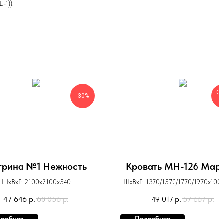
-1)).
-30%
трина №1 Нежность
Кровать МН-126 Ма
ШхВхГ: 2100х2100х540
ШхВхГ: 1370/1570/1770/1970х1
47 646
р.
68 056
р.
49 017
р.
57 667
р.
робнее
Подробнее