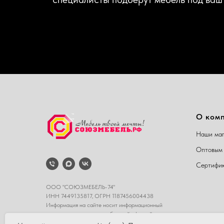
О ком
Наши маг
Оптовым 
Сертифи
ООО "СОЮЗМЕБЕЛЬ-74"
ИНН 7449135817, ОГРН 1187456004438
Информация на сайте носит информационный
характер и не является публичной офертой.