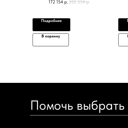
р.
172 154
р.
202 534
р.
Подробнее
В корзину
Помочь выбрать