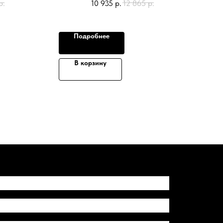
р.
10 935
р.
12 865
р.
Подробнее
В корзину