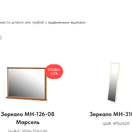
место штанги или тумбой с выдвижными ящиками.
).
Скидка
-15%
Зеркало МН-126-08
Зеркало МН-31
Марсель
ШхВ: 470х1620
ШхВхГ: 1050х750х130