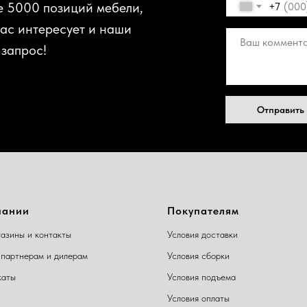
е 5000 позиций мебели,
+7
вас интересует и наши
 запрос!
Отправить
пании
Покупателям
азины и контакты
Условия доставки
партнерам и дилерам
Условия сборки
каты
Условия подъема
Условия оплаты