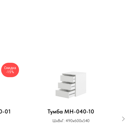
Скидка
-15%
0-01
Тумба МН-040-10
Ту
ШхВхГ: 490х600х540