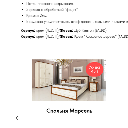
Петли плавного закрывания.
Зеркало с обработкой "фацет".
Кромка 2мм.
Возможно укомплектовать шкаф дополнительными полками в
Корпус:
крем (ЛДСП)/
Фасад:
Дуб Кантри (МДФ).
Корпус:
крем (ЛДСП)/
Фасад:
Крем "Крашеное дерево" (МДФ
Скидка
Скидка
-15%
-15%
Марсель
Спальня Марсель
20