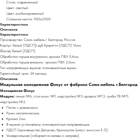
Стиль: современный
Цвет: светлый
Цвет: комбинированный
Спальное места:: 900х2000
Характеристики
Описание
Характеристики
Производство: Союз-мебель г. Белгород, Россия.
Корпус: белый (ЛДСП)/ дуб бунратти (ЛДСП) 16мм.
Фасад: белый (ЛДСП).
Обработка торцов внутренних: кромка ПВХ 0,4мм.
Обработка торцов внешних : кромка ПВХ 2,0мм.
Тип направляющих ящиков: полновыкатные ящики.
Гарантийный срок: 24 месяца.
Описание
Модульная молодежная Фокус от фабрики Союз-мебель г.Белгород
Молодежная Фокус
Модули:
пенал №6, стол комп. №1, надстройка №3, кровать №13, тумба ТВ №11,
надстройка №2.
Петли с доводчиком.
Ручки металлические.
Кромка 2мм.
В ящиках установлены полновыкатные направляющие.
ЛДСП (производство Дятьково, Кроношпан (класс эмиссии Е-1)).
Универсальная (собирается налево и направо).