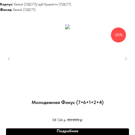
Корпус:
белый (ЛДСП)/ дуб бунратти (ЛДСП).
Фасад:
белый (ЛДСП).
-30%
Молодежная Фокус (7+6+1+2+4)
58 124
р.
83 035
р.
Подробнее