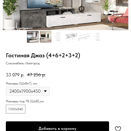
Гостиная Джаз (4+6+2+3+2)
Союзмебель г.Белгород
33 079
р.
47 256
р.
Размеры (ШxВxГ), мм
Размеры под ТВ (ШxВ),мм
1300х840
Добавить в корзину