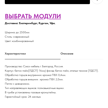
ВЫБРАТЬ МОДУЛИ
Доставка: Екатеринбург, Курган, Уфа.
Ширина: до 2500мм
Стиль: современный
Цвет: комбинированный
Характеристики
Описание
Производство: Союз-мебель г. Белгород, Россия.
Корпус: бетон пайн(ЛДСП) 16мм/ фасад: бетон пайн, ателье темное (ЛДСП).
Обработка торцов внутренних: кромка ПВХ 0,4мм.
Обработка торцов внешних : кромка ПВХ 2,0мм.
Петли с доводчиком.
Тип направляющих ящиков: полновыкатные ящики.
В тумбе установлены газовые кронштейны.
Гарантийный срок: 24 месяца.