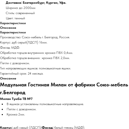
Доставка: Екатеринбург, Курган, Уфа.
Ширина: до 2000мм
Стиль: современный
Цвет: темный
Характеристики
Описание
Характеристики
Производство: Союз-мебель г. Белгород, Россия.
Корпус: дуб серый(ЛДСП) 16мм.
Фасад: МДФ.
Обработка торцов внутренних: кромка ПВХ 0,4мм.
Обработка торцов внешних : кромка ПВХ 2,0мм.
Петли с доводчиком.
Тип направляющих ящиков: полновыкатные ящики.
Гарантийный срок: 24 месяца.
Описание
Модульная Гостиная Милан от фабрики Союз-мебель
г.Белгород
Милан Тумба ТВ №7
В ящиках установлены полновыкатные направляющие.
Петли с доводчиком.
Кромка 2мм.
Корпус:
дуб серый (ЛДСП)/
Фасад:
белый глянец (МДФ).