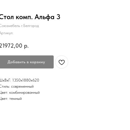
Стол комп. Альфа 3
Союзмебель г.Белгород
Артикул:
21972,00
р.
Добавить в корзину
ШхВхГ: 1350х1880х620
Стиль: современный
Цвет: комбинированный
Цвет: темный