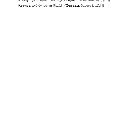
Корпус:
дуб серый (ЛДСП)/
Фасады:
ателье темное(ЛДСП).
Корпус:
дуб бунратти (ЛДСП)/
Фасады:
бодега (ЛДСП).