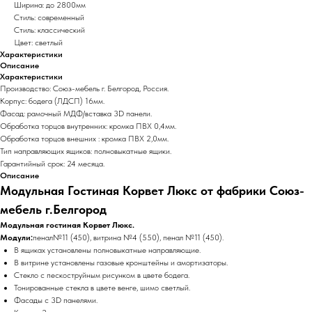
Ширина: до 2800мм
Стиль: современный
Стиль: классический
Цвет: светлый
Характеристики
Описание
Характеристики
Производство: Союз-мебель г. Белгород, Россия.
Корпус: бодега (ЛДСП) 16мм.
Фасад: рамочный МДФ/вставка 3D панели.
Обработка торцов внутренних: кромка ПВХ 0,4мм.
Обработка торцов внешних : кромка ПВХ 2,0мм.
Тип направляющих ящиков: полновыкатные ящики.
Гарантийный срок: 24 месяца.
Описание
Модульная Гостиная Корвет Люкс от фабрики Союз-
мебель г.Белгород
Модульная гостиная Корвет Люкс.
Модули:
пенал№11 (450), витрина №4 (550), пенал №11 (450).
В ящиках установлены полновыкатные направляющие.
В витрине установлены газовые кронштейны и амортизаторы.
Стекло с пескоструйным рисунком в цвете бодега.
Тонированные стекла в цвете венге, шимо светлый.
Фасады с 3D панелями.