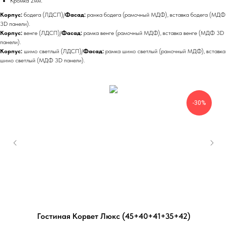
Кромка 2мм.
Корпус:
бодега (ЛДСП)/
Фасад:
рамка бодега (рамочный МДФ), вставка бодега (МДФ
3D панели).
Корпус:
венге (ЛДСП)/
Фасад:
рамка венге (рамочный МДФ), вставка венге (МДФ 3D
панели).
Корпус:
шимо светлый (ЛДСП)/
Фасад:
рамка шимо светлый (рамочный МДФ), вставка
шимо светлый (МДФ 3D панели).
-30%
Гостиная Корвет Люкс (45+40+41+35+42)