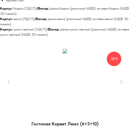
Кромка 2мм.
Корпус:
бодега (ЛДСП)/
Фасад:
рамка бодега (рамочный МДФ), вставка бодега (МДФ
3D панели).
Корпус:
венге (ЛДСП)/
Фасад:
рамка венге (рамочный МДФ), вставка венге (МДФ 3D
панели).
Корпус:
шимо светлый (ЛДСП)/
Фасад:
рамка шимо светлый (рамочный МДФ), вставка
шимо светлый (МДФ 3D панели).
-30%
Гостиная Корвет Люкс (6+3+10)