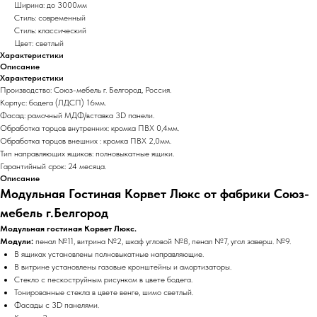
Ширина: до 3000мм
Стиль: современный
Стиль: классический
Цвет: светлый
Характеристики
Описание
Характеристики
Производство: Союз-мебель г. Белгород, Россия.
Корпус: бодега (ЛДСП) 16мм.
Фасад: рамочный МДФ/вставка 3D панели.
Обработка торцов внутренних: кромка ПВХ 0,4мм.
Обработка торцов внешних : кромка ПВХ 2,0мм.
Тип направляющих ящиков: полновыкатные ящики.
Гарантийный срок: 24 месяца.
Описание
Модульная Гостиная Корвет Люкс от фабрики Союз-
мебель г.Белгород
Модульная гостиная Корвет Люкс.
Модули:
пенал №11, витрина №2, шкаф угловой №8, пенал №7, угол заверш. №9.
В ящиках установлены полновыкатные направляющие.
В витрине установлены газовые кронштейны и амортизаторы.
Стекло с пескоструйным рисунком в цвете бодега.
Тонированные стекла в цвете венге, шимо светлый.
Фасады с 3D панелями.