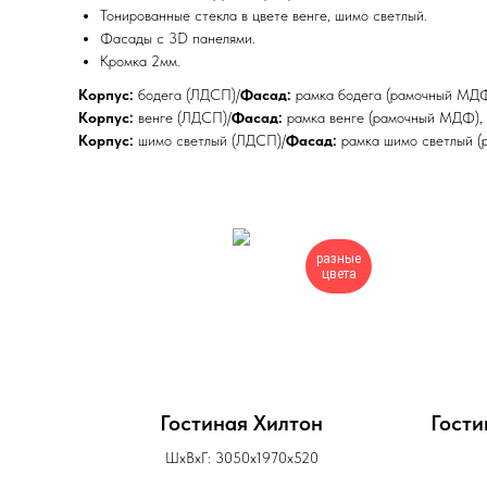
Тонированные стекла в цвете венге, шимо светлый.
Фасады с 3D панелями.
Кромка 2мм.
Корпус:
бодега (ЛДСП)/
Фасад:
рамка бодега (рамочный МДФ)
Корпус:
венге (ЛДСП)/
Фасад:
рамка венге (рамочный МДФ), 
Корпус:
шимо светлый (ЛДСП)/
Фасад:
рамка шимо светлый (
разные
цвета
Гостиная Хилтон
Гости
ШхВхГ: 3050х1970х520