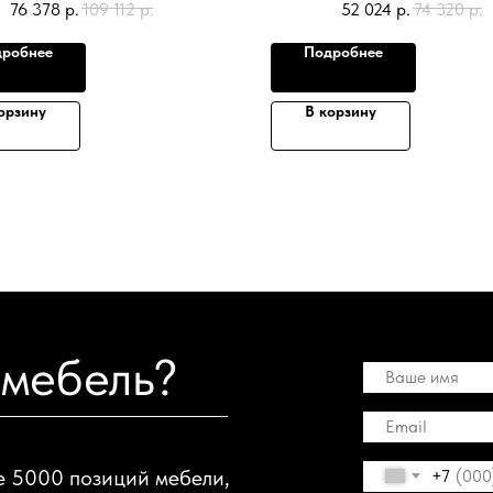
76 378
р.
109 112
р.
52 024
р.
74 320
р.
робнее
Подробнее
орзину
В корзину
 мебель?
е 5000 позиций мебели,
+7