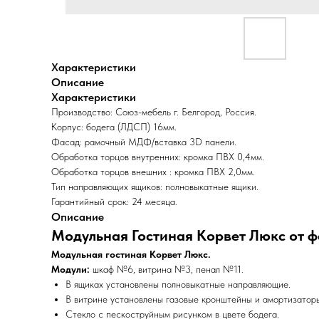
Характеристики
Описание
Характеристики
Производство: Союз-мебель г. Белгород, Россия.
Корпус: бодега (ЛДСП) 16мм.
Фасад: рамочный МДФ/вставка 3D панели.
Обработка торцов внутренних: кромка ПВХ 0,4мм.
Обработка торцов внешних : кромка ПВХ 2,0мм.
Тип направляющих ящиков: полновыкатные ящики.
Гарантийный срок: 24 месяца.
Описание
Модульная Гостиная Корвет Люкс от ф
Модульная гостиная Корвет Люкс.
Модули:
шкаф №6, витрина №3, пенал №11.
В ящиках установлены полновыкатные направляющие.
В витрине установлены газовые кронштейны и амортизатор
Стекло с пескоструйным рисунком в цвете бодега.