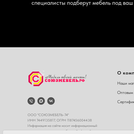
специалисты подберут мебель под ваш
О ком
Наши маг
Оптовым 
Сертифи
ООО "СОЮЗМЕБЕЛЬ-74"
ИНН 7449135817, ОГРН 1187456004438
Информация на сайте носит информационный
характер и не является публичной офертой.