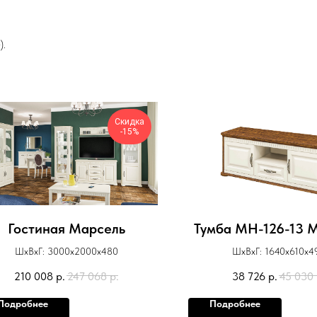
).
Скидка
-15%
Гостиная Марсель
Тумба МН-126-13 
ШхВхГ: 3000х2000х480
ШхВхГ: 1640х610х4
210 008
р.
247 068
р.
38 726
р.
45 030
Подробнее
Подробнее