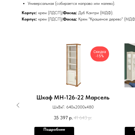
Универсальная (собирается направо или налево).
Корпус:
крем (ЛДСП)/
Фасад:
Дуб Кантри (МДФ).
Корпус:
крем (ЛДСП)/
Фасад:
Крем "Крашеное дерево" (МДФ
Скидка
Скидка
-15%
-15%
арсель
Шкаф МН-126-22 Марсель
80
ШхВхГ: 640х2000х480
р.
35 397
р.
41 643
р.
Подробнее