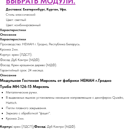
ВЫБРАТЬ МОДУЛИ.
Доставка: Екатеринбург, Курган, Уфа.
Стиль: классический
Цвет: светлый
Цвет: комбинированный
Характеристики
Описание
Характеристики
Производство: НЕМАН г. Гродно, Республика Беларусь.
Кромка 2мм.
Корпус: крем (ЛДСП).
Фасад: Дуб Кантри (МДФ).
Фасад: Крем крашеное дерево (МДФ).
Гарантийный срок: 24 месяца.
Описание
Модульная Гостиная Марсель от фабрики НЕМАН г.Гродно
Тумба МН-126-15 Марсель
Металлические ручки.
В выдвижных ящиках установлены немецкие направляющие с демпфером Quadro,
Hettich.
Петли плавного закрывания.
Зеркало с обработкой "фацет".
Кромка 2мм.
Корпус:
крем (ЛДСП)/
Фасад:
Дуб Кантри (МДФ).