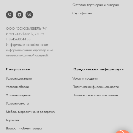
Оптовым партнерам и дилерам
Сертификаты
ООО "СОЮЗМЕБЕЛЬ-74"
ИНН 7449135817, ОГРН
1187456004438
Информация на сайте носит
информационный характер и не
является публичной офертой.
Покупателям
Юридическая информация
Условия доставки
Условия продажи
Условия сборки
Политика конфиденциальности
Условия подъема
Пользовательское соглашение
Условия оплаты
Мебель в кредит или в рассрочку
Гарантия
Возврат и обмен товара