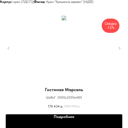
Корпус:
крем (ЛДСП)/
Фасад:
Крем "Крашеное дерево" (МДФ).
Скидка
-15%
Гостиная Марсель
ШхВхГ: 3000х2000х480
170 434
р.
200 510
р.
Подробнее