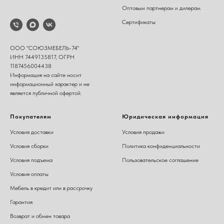
Оптовым партнерам и дилерам
Сертификаты
ООО "СОЮЗМЕБЕЛЬ-74"
ИНН 7449135817, ОГРН
1187456004438
Информация на сайте носит
информационный характер и не
является публичной офертой.
Покупателям
Юридическая информация
Условия доставки
Условия продажи
Условия сборки
Политика конфиденциальности
Условия подъема
Пользовательское соглашение
Условия оплаты
Мебель в кредит или в рассрочку
Гарантия
Возврат и обмен товара