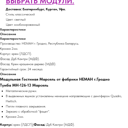
ВЫБРАТЬ МОДУЛИ.
Доставка: Екатеринбург, Курган, Уфа.
Стиль: классический
Цвет: светлый
Цвет: комбинированный
Характеристики
Описание
Характеристики
Производство: НЕМАН г. Гродно, Республика Беларусь.
Кромка 2мм.
Корпус: крем (ЛДСП).
Фасад: Дуб Кантри (МДФ).
Фасад: Крем крашеное дерево (МДФ).
Гарантийный срок: 24 месяца.
Описание
Модульная Гостиная Марсель от фабрики НЕМАН г.Гродно
Тумба МН-126-13 Марсель
Металлические ручки.
В выдвижных ящиках установлены немецкие направляющие с демпфером Quadro,
Hettich.
Петли плавного закрывания.
Зеркало с обработкой "фацет".
Кромка 2мм.
Корпус:
крем (ЛДСП)/
Фасад:
Дуб Кантри (МДФ).