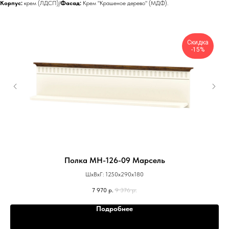
Корпус:
крем (ЛДСП)/
Фасад:
Крем "Крашеное дерево" (МДФ).
Скидка
-15%
Полка МН-126-09 Марсель
ШхВхГ: 1250х290х180
7 970
р.
9 376
р.
Подробнее