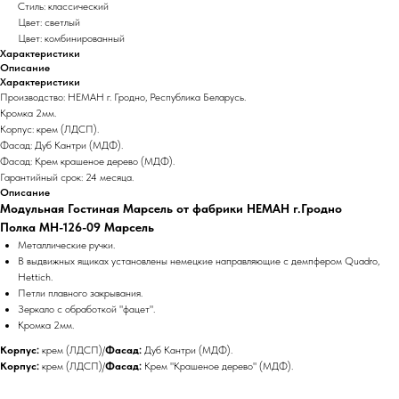
Стиль: классический
Цвет: светлый
Цвет: комбинированный
Характеристики
Описание
Характеристики
Производство: НЕМАН г. Гродно, Республика Беларусь.
Кромка 2мм.
Корпус: крем (ЛДСП).
Фасад: Дуб Кантри (МДФ).
Фасад: Крем крашеное дерево (МДФ).
Гарантийный срок: 24 месяца.
Описание
Модульная Гостиная Марсель от фабрики НЕМАН г.Гродно
Полка МН-126-09 Марсель
Металлические ручки.
В выдвижных ящиках установлены немецкие направляющие с демпфером Quadro,
Hettich.
Петли плавного закрывания.
Зеркало с обработкой "фацет".
Кромка 2мм.
Корпус:
крем (ЛДСП)/
Фасад:
Дуб Кантри (МДФ).
Корпус:
крем (ЛДСП)/
Фасад:
Крем "Крашеное дерево" (МДФ).