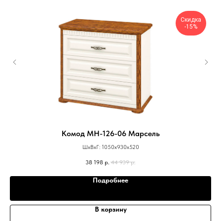
Скидка
-15%
Комод МН-126-06 Марсель
ШхВхГ: 1050х930х520
38 198
р.
44 939
р.
Подробнее
В корзину