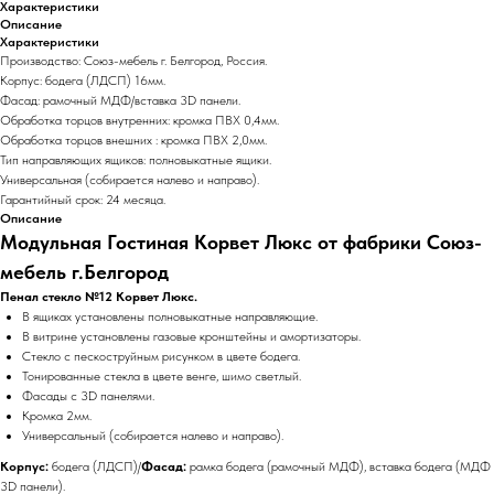
Характеристики
Описание
Характеристики
Производство: Союз-мебель г. Белгород, Россия.
Корпус: бодега (ЛДСП) 16мм.
Фасад: рамочный МДФ/вставка 3D панели.
Обработка торцов внутренних: кромка ПВХ 0,4мм.
Обработка торцов внешних : кромка ПВХ 2,0мм.
Тип направляющих ящиков: полновыкатные ящики.
Универсальная (собирается налево и направо).
Гарантийный срок: 24 месяца.
Описание
Модульная Гостиная Корвет Люкс от фабрики Союз-
мебель г.Белгород
Пенал стекло №12 Корвет Люкс.
В ящиках установлены полновыкатные направляющие.
В витрине установлены газовые кронштейны и амортизаторы.
Стекло с пескоструйным рисунком в цвете бодега.
Тонированные стекла в цвете венге, шимо светлый.
Фасады с 3D панелями.
Кромка 2мм.
Универсальный (собирается налево и направо).
Корпус:
бодега (ЛДСП)/
Фасад:
рамка бодега (рамочный МДФ), вставка бодега (МДФ
3D панели).