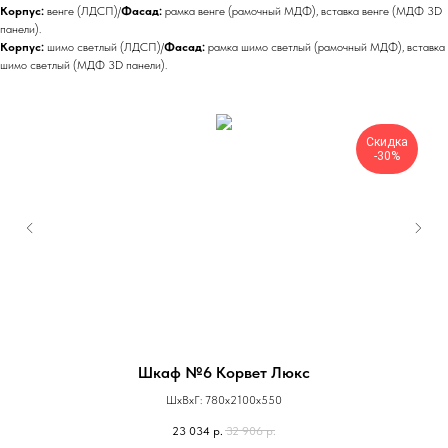
Корпус:
венге (ЛДСП)/
Фасад:
рамка венге (рамочный МДФ), вставка венге (МДФ 3D
панели).
Корпус:
шимо светлый (ЛДСП)/
Фасад:
рамка шимо светлый (рамочный МДФ), вставка
шимо светлый (МДФ 3D панели).
Скидка
-30%
Шкаф №6 Корвет Люкс
ШхВхГ: 780х2100х550
23 034
р.
32 906
р.