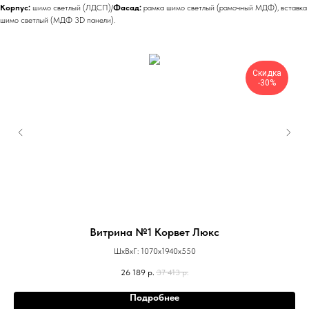
Корпус:
шимо светлый (ЛДСП)/
Фасад:
рамка шимо светлый (рамочный МДФ), вставка
шимо светлый (МДФ 3D панели).
Скидка
-30%
Витрина №1 Корвет Люкс
ШхВхГ: 1070х1940х550
26 189
р.
37 413
р.
Подробнее