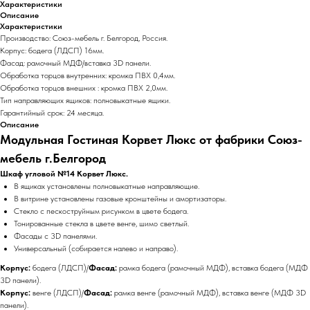
Характеристики
Описание
Характеристики
Производство: Союз-мебель г. Белгород, Россия.
Корпус: бодега (ЛДСП) 16мм.
Фасад: рамочный МДФ/вставка 3D панели.
Обработка торцов внутренних: кромка ПВХ 0,4мм.
Обработка торцов внешних : кромка ПВХ 2,0мм.
Тип направляющих ящиков: полновыкатные ящики.
Гарантийный срок: 24 месяца.
Описание
Модульная Гостиная Корвет Люкс от фабрики Союз-
мебель г.Белгород
Шкаф угловой №14 Корвет Люкс.
В ящиках установлены полновыкатные направляющие.
В витрине установлены газовые кронштейны и амортизаторы.
Стекло с пескоструйным рисунком в цвете бодега.
Тонированные стекла в цвете венге, шимо светлый.
Фасады с 3D панелями.
Универсальный (собирается налево и направо).
Корпус:
бодега (ЛДСП)/
Фасад:
рамка бодега (рамочный МДФ), вставка бодега (МДФ
3D панели).
Корпус:
венге (ЛДСП)/
Фасад:
рамка венге (рамочный МДФ), вставка венге (МДФ 3D
панели).